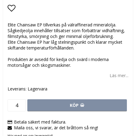
Lägg till i favoritlistan
Elite Chainsaw EP tillverkas på välraffinerad mineralolja.
Sågkedjeolja innehåller tillsatser som förbättrar vidhäftning,
filmstyrka, smörjning och ger minimal oljeförbrukning.
Elite Chainsaw EP har låg stelningspunkt och klarar mycket
skiftande temperaturförhållanden.
Produkten är avsedd för kedja och svärd i moderna
motorsågar och skogsmaskiner.
Läs mer...
Leverans:
Lagervara
KÖP
Betala säkert med faktura.
Maila oss, vi svarar, är det bråttom så ring!
Hör med oss om leveranstid!