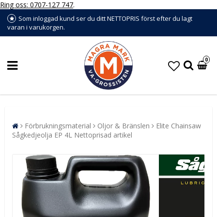
Ring oss: 0707-127 747
.
Som inloggad kund ser du ditt NETTOPRIS först efter du lagt
varan i varukorgen.
0
Förbrukningsmaterial
Oljor & Bränslen
Elite Chainsaw
Sågkedjeolja EP 4L Nettoprisad artikel