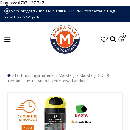
Ring oss: 0707-127 747
.
Som inloggad kund ser du ditt NETTOPRIS först efter du lagt
varan i varukorgen.
0
Förbrukningsmaterial
Märkfärg
Märkfärg GUL 9-
12mån. Flue TP 500ml Nettoprisad artikel