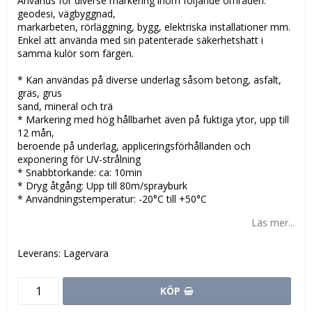
Används för diverse markering inom följande områden:
geodesi, vägbyggnad,
markarbeten, rörläggning, bygg, elektriska installationer mm.
Enkel att använda med sin patenterade säkerhetshatt i
samma kulör som färgen.
* Kan användas på diverse underlag såsom betong, asfalt,
gräs, grus
sand, mineral och trä
* Markering med hög hållbarhet även på fuktiga ytor, upp till
12 mån,
beroende på underlag, appliceringsförhållanden och
exponering för UV-strålning
* Snabbtorkande: ca: 10min
* Dryg åtgång: Upp till 80m/sprayburk
* Användningstemperatur: -20°C till +50°C
Läs mer...
Leverans:
Lagervara
KÖP