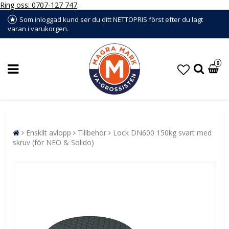
Ring oss: 0707-127 747
.
Som inloggad kund ser du ditt NETTOPRIS först efter du lagt
varan i varukorgen.
0
Enskilt avlopp
Tillbehör
Lock DN600 150kg svart med
skruv (för NEO & Solido)