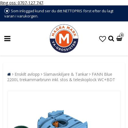
Ring oss: 0707-127 747
.
Som inloggad kund ser du ditt NETTOPRIS först efter du lagt
varan i varukorgen.
0
Enskilt avlopp
Slamavskiljare & Tankar
FANN Blue
2200L trekammarbrunn inkl. stos & teleskoplock WC+BDT