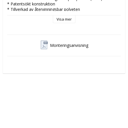
* Patentsökt konstruktion
* Tillverkad av återvinningsbar polyeten
* Djup förläggning (1,7 m täckning från tankens hjässa)
Visa mer
* 10 års funktionsgaranti vid komplett avloppssystem
* Välbeprövad teknik
* Brunnstosen är justerbar i höjdled
* Förankringsöglor i alla hörn eller förankra med fiberduk
Monteringsanvisning