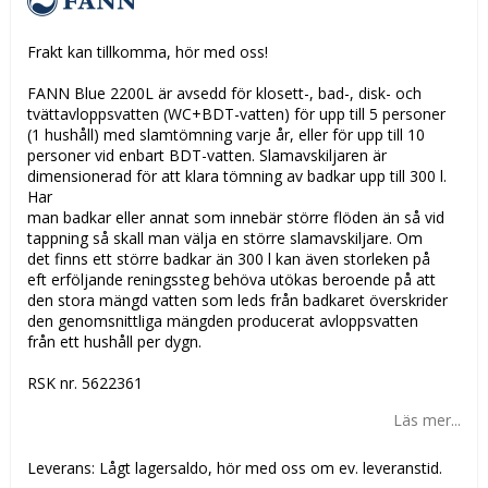
Frakt kan tillkomma, hör med oss!
FANN Blue 2200L är avsedd för klosett-, bad-, disk- och
tvättavloppsvatten (WC+BDT-vatten) för upp till 5 personer
(1 hushåll) med slamtömning varje år, eller för upp till 10
personer vid enbart BDT-vatten. Slamavskiljaren är
dimensionerad för att klara tömning av badkar upp till 300 l.
Har
man badkar eller annat som innebär större flöden än så vid
tappning så skall man välja en större slamavskiljare. Om
det finns ett större badkar än 300 l kan även storleken på
eft erföljande reningssteg behöva utökas beroende på att
den stora mängd vatten som leds från badkaret överskrider
den genomsnittliga mängden producerat avloppsvatten
från ett hushåll per dygn.
RSK nr. 5622361
Läs mer...
Leverans:
Lågt lagersaldo, hör med oss om ev. leveranstid.