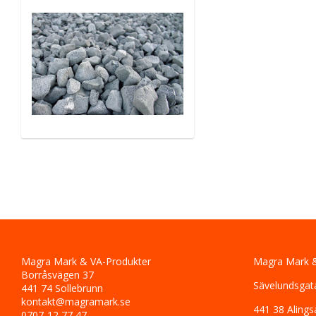
Magra Mark & VA-Produkter
Magra Mark &
Borråsvägen 37
Sävelundsgat
441 74 Sollebrunn
kontakt@magramark.se
441 38 Alings
0707-12 77 47