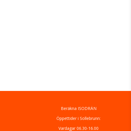
Beräkna ISODRÄN
Öppettider i Sollebrunn:
Vardagar 06.30-16.00