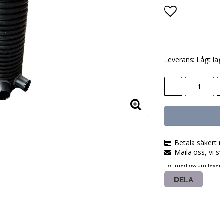
Lägg till i
Leverans:
Lågt la
-
Betala säkert 
Maila oss, vi s
Hör med oss om lever
DELA