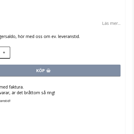
 favoritlistan
Läs mer...
gersaldo, hör med oss om ev. leveranstid.
+
KÖP
med faktura.
varar, är det bråttom så ring!
anstid!