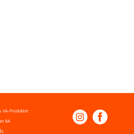
 VA-Produkter
an 8A
ås