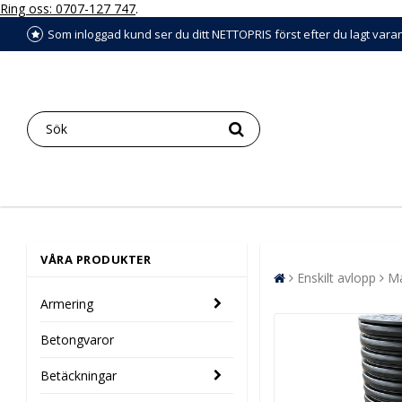
Ring oss: 0707-127 747
.
Som inloggad kund ser du ditt NETTOPRIS först efter du lagt vara
VÅRA PRODUKTER
Enskilt avlopp
Ma
Armering
Betongvaror
Betäckningar