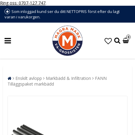
Ring oss: 0707-127 747
.
Som inloggad kund ser du ditt NETTOPRIS först efter du lagt
varan i varukorgen.
0
Enskilt avlopp
Markbädd & Infiltration
FANN
Tilläggspaket markbädd