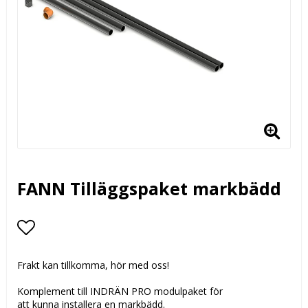
FANN Tilläggspaket markbädd
Lägg till i favoritlistan
Frakt kan tillkomma, hör med oss!
Komplement till INDRÄN PRO modulpaket för
att kunna installera en markbädd.