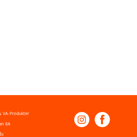
 VA-Produkter
an 8A
ås