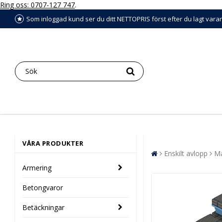
Ring oss: 0707-127 747
.
Som inloggad kund ser du ditt NETTOPRIS först efter du lagt vara
VÅRA PRODUKTER
Enskilt avlopp
Ma
Armering
Betongvaror
Betäckningar