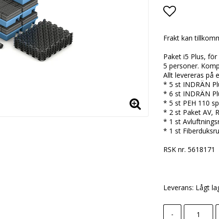
Lägg till i
Frakt kan tillko
Paket i5 Plus, fö
5 personer. Komp
Allt levereras på e
* 5 st INDRÄN Pl
* 6 st INDRÄN Pl
* 5 st PEH 110 sp
* 2 st Paket AV,
* 1 st Avluftning
* 1 st Fiberduksr
RSK nr. 5618171
Leverans:
Lågt la
-