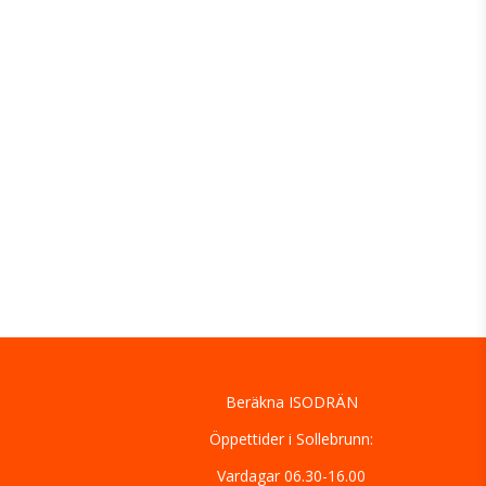
Beräkna ISODRÄN
Öppettider i Sollebrunn:
Vardagar 06.30-16.00