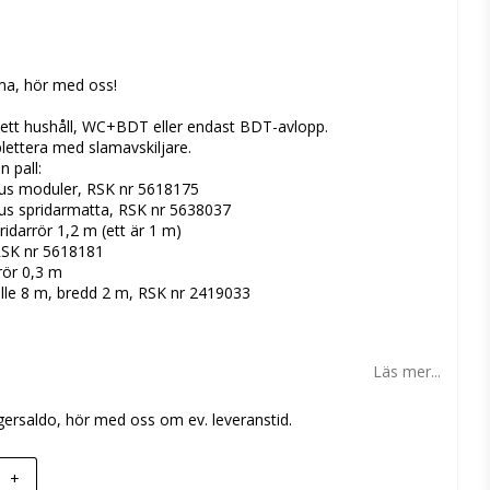
 favoritlistan
mma, hör med oss!
r ett hushåll, WC+BDT eller endast BDT-avlopp.
lettera med slamavskiljare.
n pall:
us moduler, RSK nr 5618175
us spridarmatta, RSK nr 5638037
ridarrör 1,2 m (ett är 1 m)
 RSK nr 5618181
srör 0,3 m
ulle 8 m, bredd 2 m, RSK nr 2419033
Läs mer...
gersaldo, hör med oss om ev. leveranstid.
+