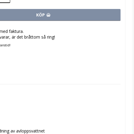
KÖP
med faktura.
varar, är det bråttom så ring!
anstid!
dning av avloppsvattnet
