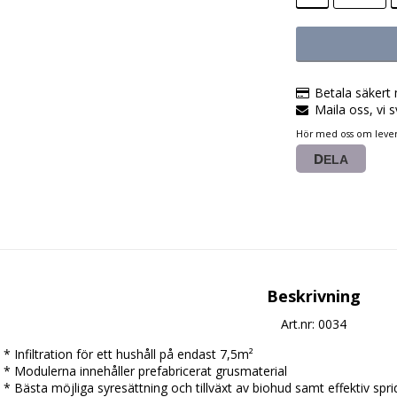
Betala säkert 
Maila oss, vi s
Hör med oss om lever
DELA
Beskrivning
Art.nr: 0034
* Infiltration för ett hushåll på endast 7,5m²

* Modulerna innehåller prefabricerat grusmaterial

* Bästa möjliga syresättning och tillväxt av biohud samt effektiv spri