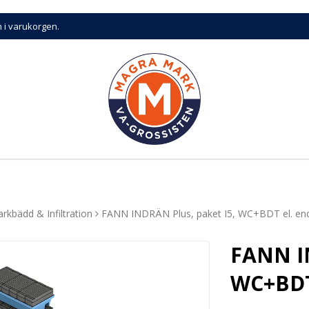
n i varukorgen.
rkbädd & Infiltration
FANN INDRÄN Plus, paket I5, WC+BDT el. end
FANN IN
WC+BDT 