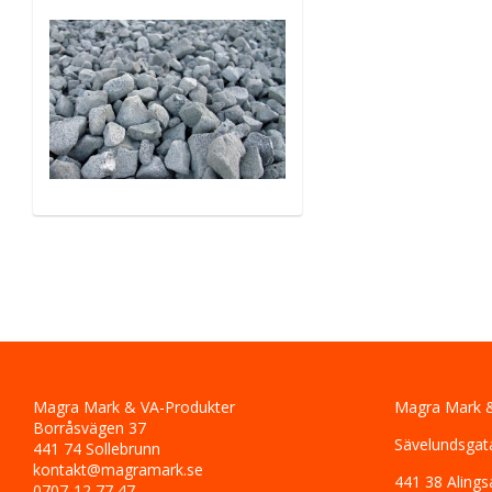
Magra Mark & VA-Produkter
Magra Mark &
Borråsvägen 37
Sävelundsgat
441 74 Sollebrunn
kontakt@magramark.se
441 38 Alings
0707-12 77 47