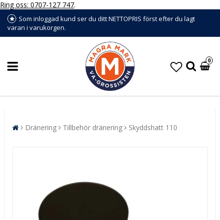
Ring oss: 0707-127 747
.
Som inloggad kund ser du ditt NETTOPRIS först efter du lagt
varan i varukorgen.
0
Dränering
Tillbehör dränering
Skyddshatt 110