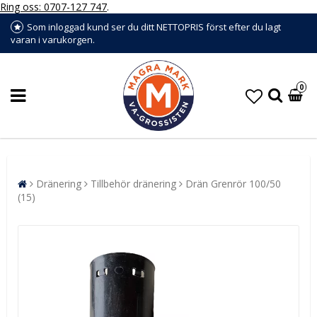
Ring oss: 0707-127 747
.
Som inloggad kund ser du ditt NETTOPRIS först efter du lagt
varan i varukorgen.
0
Dränering
Tillbehör dränering
Drän Grenrör 100/50
(15)