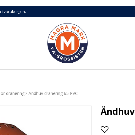
n i varukorgen.
hör dränering
Ändhuv dränering 65 PVC
Ändhuv