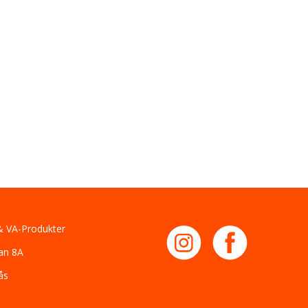
 VA-Produkter
an 8A
ås