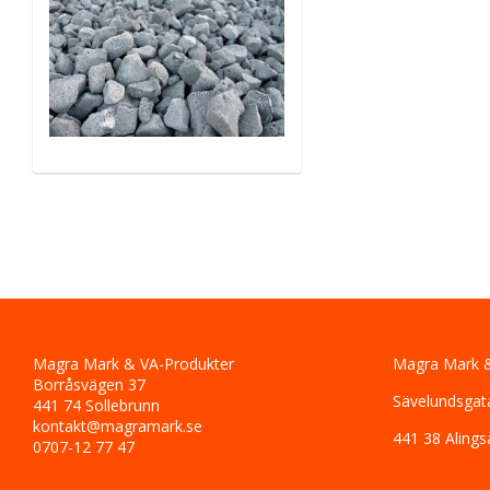
Magra Mark & VA-Produkter
Magra Mark &
Borråsvägen 37
Sävelundsgat
441 74 Sollebrunn
kontakt@magramark.se
441 38 Alings
0707-12 77 47