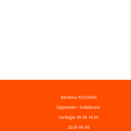
Beräkna ISODRÄN
Öppettider i Sollebrunn:
Vardagar 06.30-16.00
2026-06-08