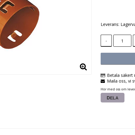
Lägg till i
Leverans:
Lagerv
-
Betala säkert 
Maila oss, vi s
Hör med oss om lever
DELA