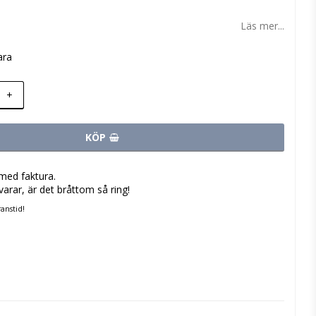
 favoritlistan
Läs mer...
ara
+
KÖP
med faktura.
varar, är det bråttom så ring!
anstid!