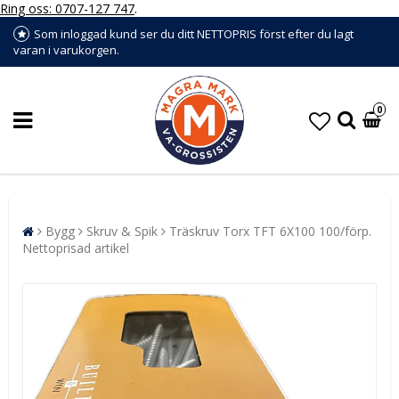
Ring oss: 0707-127 747
.
Som inloggad kund ser du ditt NETTOPRIS först efter du lagt
varan i varukorgen.
0
Bygg
Skruv & Spik
Träskruv Torx TFT 6X100 100/förp.
Nettoprisad artikel