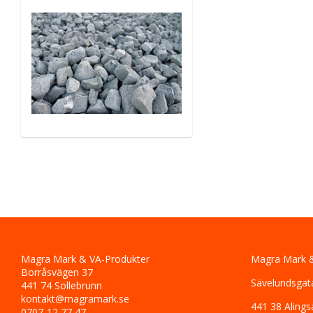
Magra Mark & VA-Produkter
Magra Mark &
Borråsvägen 37
Sävelundsgat
441 74 Sollebrunn
kontakt@magramark.se
441 38 Alings
0707-12 77 47