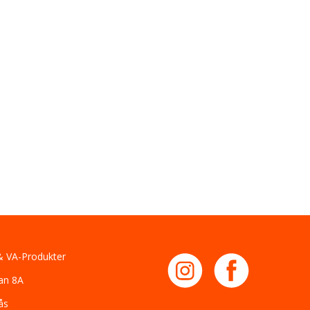
 VA-Produkter
an 8A
ås