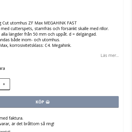
 favoritlistan
ng Cut utomhus ZF Max MEGAHINK FAST
 med cutterspets, stamfräs och försänkt skalle med rillor.
 alla längder från 50 mm och uppåt. d = delgängad.
vändas både inom- och utomhus.
Max, korrosivitetsklass: C4. Megahink.
Läs mer...
ara
+
KÖP
med faktura.
varar, är det bråttom så ring!
anstid!