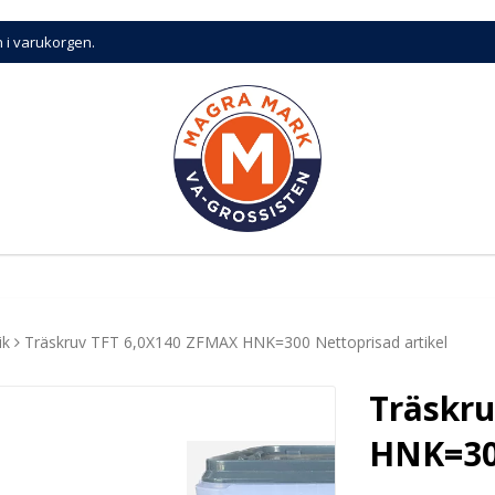
n i varukorgen.
ik
Träskruv TFT 6,0X140 ZFMAX HNK=300 Nettoprisad artikel
Träskr
HNK=300