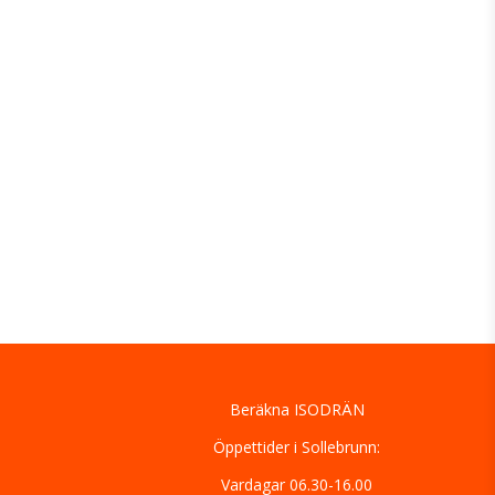
Beräkna ISODRÄN
Öppettider i Sollebrunn:
Vardagar 06.30-16.00