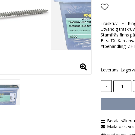
Lägg till i
Träskruv TFT Ki
Utvändig träskruv
Stamfräs finns på
Bits: TX. Kan an
Ytbehandling: ZF 
Leverans:
Lagerv
-
Betala säkert 
Maila oss, vi s
Hör med oss om lever