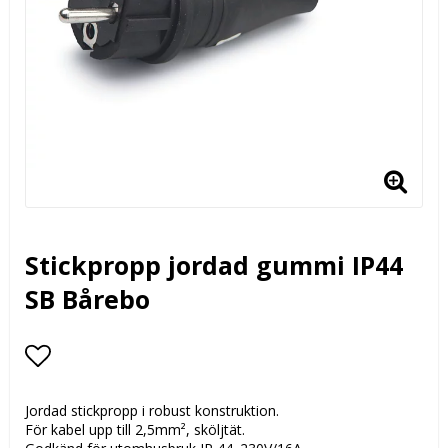
Stickpropp jordad gummi IP44
SB Bårebo
Lägg till i favoritlistan
Jordad stickpropp i robust konstruktion.
För kabel upp till 2,5mm², sköljtät.