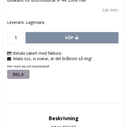
Godkänd för utomhusbruk IP 44. 230V/16A.
Läs mer...
Leverans:
Lagervara
KÖP
Betala säkert med faktura.
Maila oss, vi svarar, är det bråttom så ring!
Hör med oss om leveranstid!
DELA
Beskrivning