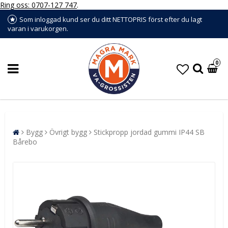
Ring oss: 0707-127 747
.
Som inloggad kund ser du ditt NETTOPRIS först efter du lagt
varan i varukorgen.
0
Bygg
Övrigt bygg
Stickpropp jordad gummi IP44 SB
Bårebo