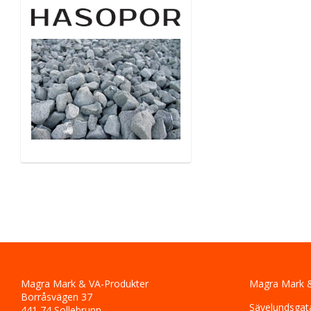
Magra Mark & VA-Produkter
Magra Mark &
Borråsvägen 37
Sävelundsgat
441 74 Sollebrunn