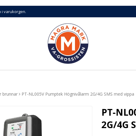
n i varukorgen.
r brunnar
PT-NL005V Pumptek Högnivålarm 2G/4G SMS med vippa
PT-NL0
2G/4G 