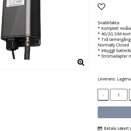
Lägg till i
Snabbfakta:
* Komplett nivål
* 4G/2G SIM-kort
* Två larmingång
Normally Closed
* Inbyggt batter
* Strömadapter m
Leverans:
Lagerv
-
Betala säkert 