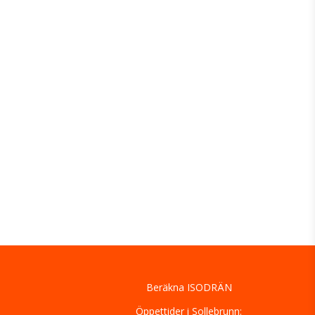
Beräkna ISODRÄN
Öppettider i Sollebrunn: