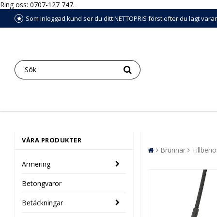
Ring oss: 0707-127 747
.
Som inloggad kund ser du ditt NETTOPRIS först efter du lagt vara
VÅRA PRODUKTER
Brunnar
Tillbehö
Armering
Betongvaror
Betäckningar