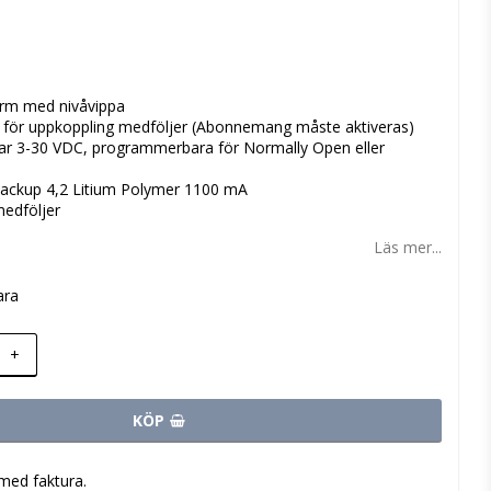
 favoritlistan
arm med nivåvippa
 för uppkoppling medföljer (Abonnemang måste aktiveras)
ar 3-30 VDC, programmerbara för Normally Open eller
ibackup 4,2 Litium Polymer 1100 mA
edföljer
Läs mer...
ara
+
KÖP
med faktura.