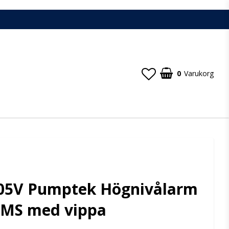
0
Varukorg
Din varukorg är tom
05V Pumptek Högnivålarm
SMS med vippa