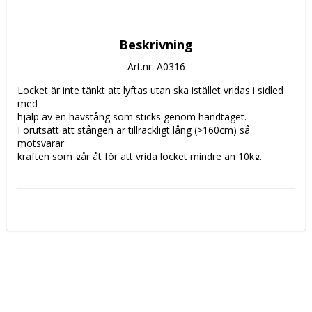
Beskrivning
Art.nr: A0316
Locket är inte tänkt att lyftas utan ska istället vridas i sidled 
med 

hjälp av en hävstång som sticks genom handtaget. 

Förutsatt att stången är tillräckligt lång (>160cm) så 
motsvarar 

kraften som går åt för att vrida locket mindre än 10kg.

Detta är mindre än arbetsmiljöverkets krav på hur tungt man 
får lyfta (<15kg).