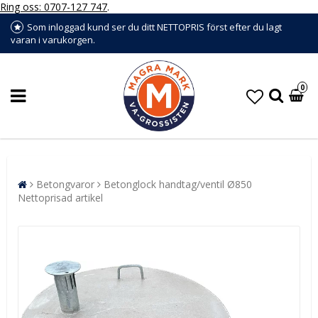
Ring oss: 0707-127 747
.
Som inloggad kund ser du ditt NETTOPRIS först efter du lagt
varan i varukorgen.
0
Betongvaror
Betonglock handtag/ventil Ø850
Nettoprisad artikel