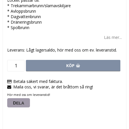
Locket passar till:
* Trekammarbrunn/slamavskiljare
* Avloppsbrunn
* Dagvattenbrunn
* Dräneringsbrunn
* Spolbrunn
Läs mer...
Leverans:
Lågt lagersaldo, hör med oss om ev. leveranstid.
KÖP
Betala säkert med faktura.
Maila oss, vi svarar, är det bråttom så ring!
Hör med oss om leveranstid!
DELA