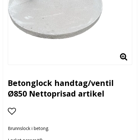
Betonglock handtag/ventil
Ø850 Nettoprisad artikel
Lägg till i favoritlistan
Brunnslock i betong.