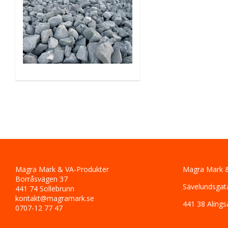
Magra Mark & VA-Produkter
Magra Mark &
Borråsvägen 37
Sävelundsgat
441 74 Sollebrunn
kontakt@magramark.se
441 38 Alings
0707-12 77 47