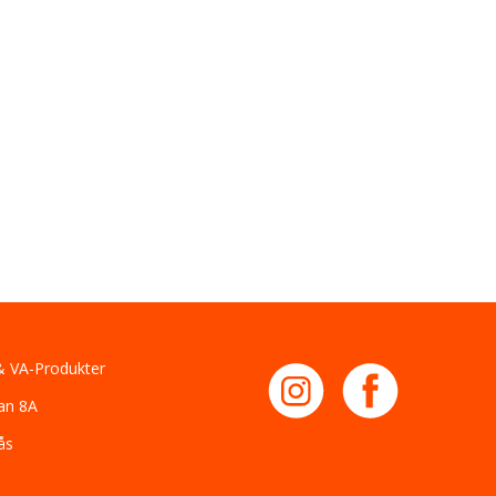
 VA-Produkter
an 8A
ås