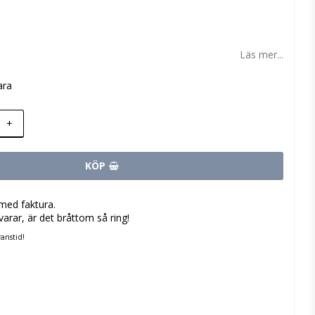
 favoritlistan
Läs mer...
ara
+
KÖP
med faktura.
varar, är det bråttom så ring!
anstid!