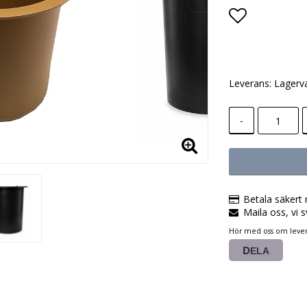
Lägg till i
Leverans:
Lagerv
-
Betala säkert 
Maila oss, vi s
Hör med oss om lever
DELA