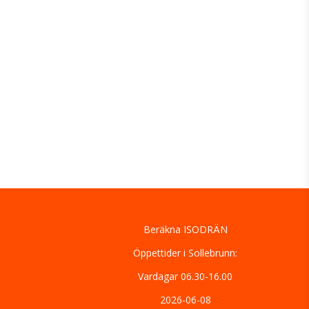
Beräkna ISODRÄN
Öppettider i Sollebrunn:
Vardagar 06.30-16.00
2026-06-08