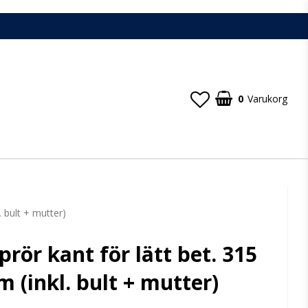
0
Varukorg
. bult + mutter)
prör kant för lätt bet. 315
 (inkl. bult + mutter)