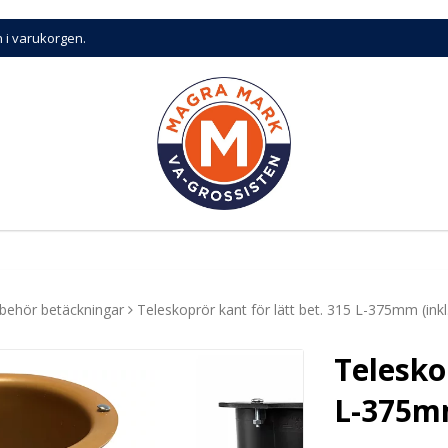
n i varukorgen.
llbehör betäckningar
Teleskoprör kant för lätt bet. 315 L-375mm (inkl
Telesko
L-375mm