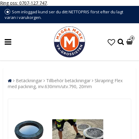
Ring oss: 0707-127 747
.
Som inloggad kund ser du ditt NETTOPRIS först efter du lagt
varan i varukorgen.
0
Betäckningar
Tillbehör betäckningar
Skrapring Flex
med packning, inv.630mm/utv.790, 20mm