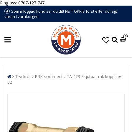
Ring oss: 0707-127 747
.
Som inloggad kund ser du ditt NETTOPRIS först efter du lagt
varan i varukorgen.
0
Tryckrör
PRK-sortiment
TA 423 Skjutbar rak koppling
32