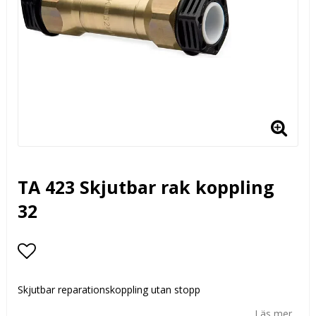
TA 423 Skjutbar rak koppling
32
Lägg till i favoritlistan
Skjutbar reparationskoppling utan stopp
Läs mer...