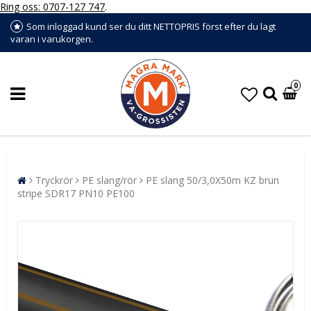
Ring oss: 0707-127 747
.
Som inloggad kund ser du ditt NETTOPRIS först efter du lagt
varan i varukorgen.
0
Tryckrör
PE slang/rör
PE slang 50/3,0X50m KZ brun
stripe SDR17 PN10 PE100