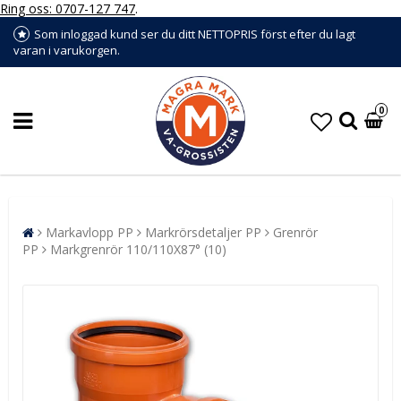
Ring oss: 0707-127 747
.
Som inloggad kund ser du ditt NETTOPRIS först efter du lagt
varan i varukorgen.
0
Markavlopp PP
Markrörsdetaljer PP
Grenrör
PP
Markgrenrör 110/110X87° (10)