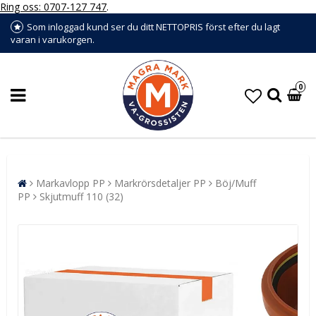
Ring oss: 0707-127 747
.
Som inloggad kund ser du ditt NETTOPRIS först efter du lagt
varan i varukorgen.
0
Markavlopp PP
Markrörsdetaljer PP
Böj/Muff
PP
Skjutmuff 110 (32)