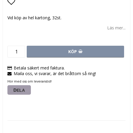
Lägg till i favoritlistan
Vid köp av hel kartong, 32st.
Läs mer...
KÖP
Betala säkert med faktura.
Maila oss, vi svarar, är det bråttom så ring!
Hör med oss om leveranstid!
DELA