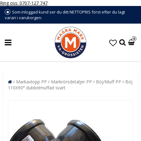
Ring oss: 0707-127 747
.
Som inloggad kund ser du ditt NETTOPRIS först efter du lagt
varan i varukorgen.
0
Markavlopp PP
Markrörsdetaljer PP
Böj/Muff PP
Böj
110X90° dubbelmuffad svart