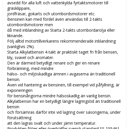
avsedd för alla luft och vattenkylda fyrtaktsmotorer till
gräsklippare,
jordfräsar, gokarts och utombordsmotorer etc.
Bensinen kan med fördel även användas till 2-takts
utombordsmotorer men
då med inblandning av Starta 2-takts utombordarolja eller
liknande.
Följ alltid motortillverkarens rekommenderade inblandning
(vanligtvis 2%).
Starta Alkylatbensin 4-takt är praktiskt taget fri från bensen,
bly, svavel och aromater.
Den är därmed betydligt renare och ger en renare
förbränning, med mindre
hälso- och miljöskadliga ämnen i avgaserna än traditionell
bensin.
Även vid hantering av bensinen, till exempel vid påfyllning, är
exponeringen
för bensinångorna mindre hälsoskadlig än vanlig bensin.
Alkylatbensin har en betydligt längre lagringstid än traditionell
bensin
och försämras därför inte vid lagring över säsongerna, under
förutsättning
att den lagras svalt och under jämn temperatur.
Produkten följer eller överträffar svensk standard SS 155461.