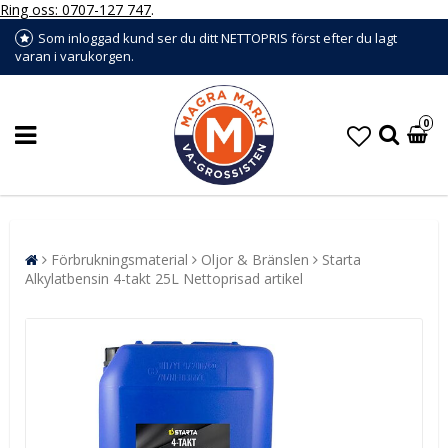
Ring oss: 0707-127 747
.
Som inloggad kund ser du ditt NETTOPRIS först efter du lagt
varan i varukorgen.
0
Förbrukningsmaterial
Oljor & Bränslen
Starta
Alkylatbensin 4-takt 25L Nettoprisad artikel