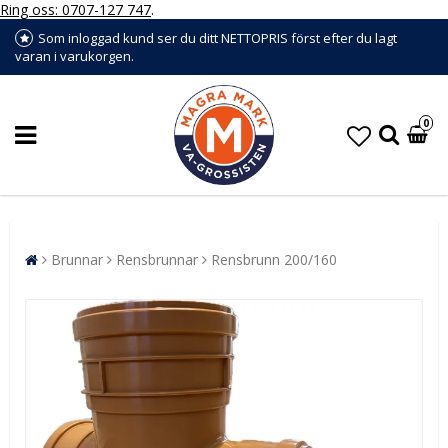
Ring oss: 0707-127 747
.
Som inloggad kund ser du ditt NETTOPRIS först efter du lagt
varan i varukorgen.
0
Brunnar
Rensbrunnar
Rensbrunn 200/160