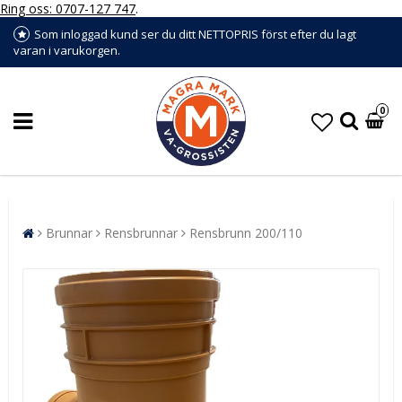
Ring oss: 0707-127 747
.
Som inloggad kund ser du ditt NETTOPRIS först efter du lagt
varan i varukorgen.
0
Brunnar
Rensbrunnar
Rensbrunn 200/110