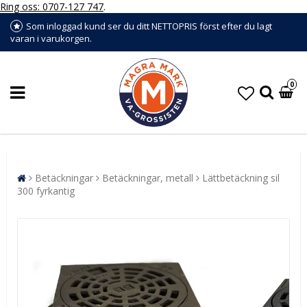
Ring oss: 0707-127 747
.
Som inloggad kund ser du ditt NETTOPRIS först efter du lagt
varan i varukorgen.
0
Betäckningar
Betäckningar, metall
Lättbetäckning sil
300 fyrkantig