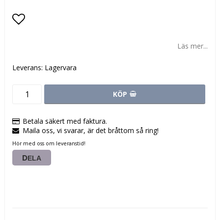
Lägg till i favoritlistan
Läs mer...
Leverans:
Lagervara
KÖP
Betala säkert med faktura.
Maila oss, vi svarar, är det bråttom så ring!
Hör med oss om leveranstid!
DELA